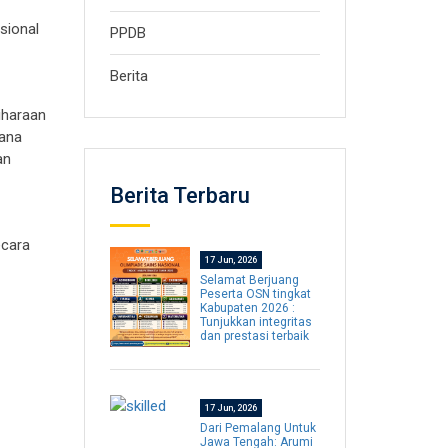
sional
PPDB
Berita
iharaan
Dana
an
Berita Terbaru
ecara
17 Jun, 2026
Selamat Berjuang
Peserta OSN tingkat
Kabupaten 2026 :
Tunjukkan integritas
dan prestasi terbaik
17 Jun, 2026
Dari Pemalang Untuk
Jawa Tengah: Arumi