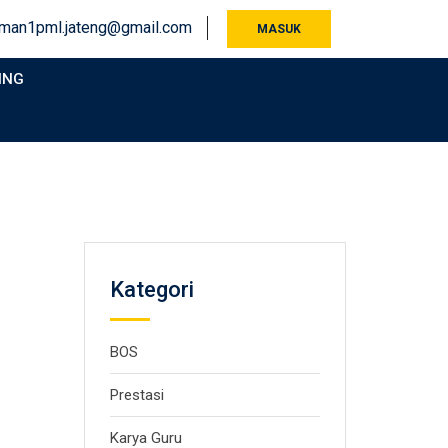
man1pml.jateng@gmail.com
MASUK
ING
Kategori
BOS
Prestasi
Karya Guru