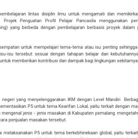
 pembelajaran lintas disiplin ilmu untuk mengamati dan memikirka
a. Projek Penguatan Profil Pelajar Pancasila menggunakan pe
rning) yang berbeda dengan pembelajaran berbasis proyek dalam
 kesempatan untuk mempelajari tema-tema atau isu penting sehingga
su-isu tersebut sesuai dengan tahapan belajar dan kebutuhannya
k untuk memberikan kontribusi dan dampak bagi lingkungan sekitarnya
 negeri yang menyelenggarakan IKM dengan Level Mandiri Berbag
mentasikan P5 untuk tema Kearifan Lokal, yaitu terkait dengan ma
s mengenal jenis - jenis masakan di Kabupaten pemalang. mengetah
ra penjualan masakan tersebut.
melaksanakan P5 untuk tema berkebhinekaan global, yaitu terkait