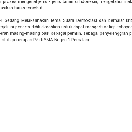
ni proses mengenal jenis - jenis tarian diIndonesia, mengetahui ma
asikan tarian tersebut.
4 Sedang Melaksanakan tema Suara Demokrasi dan bernalar kriti
jek ini peserta didik diarahkan untuk dapat mengerti setiap tahapa
eran masing-masing baik sebagai pemilih, sebagai penyelenggran p
contoh penerapan P5 di SMA Negeri 1 Pemalang.