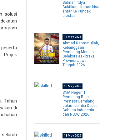
Salmanindya
Buktikan Literasi bisa
antar Ke Puncak
n solusi
prestasi
ndekatan
 program
18 May, 2026
Ahmad Rahmatullah,
 peserta
Kebanggaan
Pemalang Menuju
. Projek
Seleksi Paskibraka
Provinsi Jawa
.
Tengah 2026
18 May, 2026
SMA Negeri 1
Pemalang Raih
i. Tahun
Prestasi Gemilang
dalam Lomba Debat
sakan di
Bahasa Indonesia
ui bahan
dan NSDC 2026
 seluruh
18 May, 2026