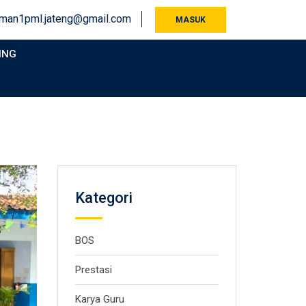
man1pml.jateng@gmail.com
MASUK
ING
Kategori
BOS
Prestasi
Karya Guru