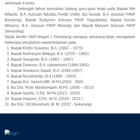
sebanyak 3 kelas.
Setengah tahun kemudian datang guru-guru tetap yaitu Bapak Nin
Witanto, B.A. (lulusan fakultas Politik UGM), Ibu Suciati, B.A. (lulusan FIKIP
Bandung), Bapak Sudiyono (lulusan FIKIP Yogyakarta), Bapak Kasdu
Winarno, B.A. (lulusan FIKIP Malang) dan Bapak Mulyadi (lulusan FIKIP
Semarang).
Sejak berdiri SMA Negeri 1 Pemalang samapai sekarang telah mengalami
beberapa perubahan kepemimpinan yaitu:
Bapak Endro Suwaryo, B.A. (1962 – 1975)
Bapak Nurhasyim Widjaja, B.A. (1976 – 1982)
Bapak Soegiarto, B.A. (1983 – 1987)
Bapak Darkono, B.A. (almarhum) (1988-1992)
Bapak Soedjono Sajadi, B.A. (1993-1997)
Bapak Nurrahardjo, B.A.(1998 – 2002)
Bapak Drs. Suherli WR, M.Pd.(2003 - 2005
Ibu Dra. Rishi Mardiningsih, M.Pd. (2006 – 2013)
Bapak Ayanto, S.Pd., M.Pd.(2013 - 2020)
Bapak Harjono, S.Pd., M.Si. (2020 - 2022 )
Ibu Dra. Uti Wisnuharti, M. M. (2022 - Sekarang)