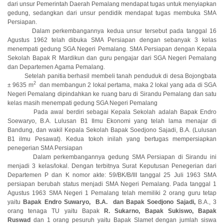
dari unsur Pemerintah Daerah Pemalang mendapat tugas untuk menyiapkan
gedung, sedangkan dari unsur pendidik mendapat tugas membuka SMA
Persiapan.
Dalam perkembangannya kedua unsur tersebut pada tanggal 16
Agustus 1962 telah dibuka SMA Persiapan dengan sebanyak 3 kelas
menempati gedung SGA Negeri Pemalang. SMA Persiapan dengan Kepala
Sekolah Bapak R Mardikun dan guru pengajar dari SGA Negeri Pemalang
dan Departemen Agama Pemalang.
Setelah panitia berhasil membeli tanah penduduk di desa Bojongbata
2
± 9635 m
dan membangun 2 lokal pertama, maka 2 lokal yang ada di SGA
Negeri Pemalang dipindahkan ke ruang baru di Sirandu Pemalang dan satu
kelas masih menempati gedung SGA Negeri Pemalang
Pada awal berdiri sebagai Kepala Sekolah adalah Bapak Endro
Soewaryo, B.A. Lulusan B1 Ilmu Ekonomi yang telah lama menajar di
Bandung, dan wakil Kepala Sekolah Bapak Soedjono Sajadi, B.A. (Lulusan
B1 ilmu Pesawat). Kedua tokoh inilah yang bertugas mempersiapkan
penegerian SMA Persiapan
Dalam perkembangannya gedung SMA Persiapan di Sirandu ini
menjadi 3 kelas/lokal. Dengan terbitnya Surat Keputusan Penegerian dari
Departemen P dan K nomor akte: 59/BK/B/III tanggal 25 Juli 1963 SMA
persiapan berubah status menjadi SMA Negeri Pemalang. Pada tanggal 1
Agustus 1963 SMA Negeri 1 Pemalang telah memiliki 2 orang guru tetap
yaitu
Bapak Endro Suwaryo, B.A. dan Bapak Soedjono Sajadi,
B.A., 3
orang tenaga TU yaitu Bapak
R. Sukarno, Bapak Sukiswo, Bapak
Ruswad
dan 1 orang pesuruh yaitu Bapak Slamet dengan jumlah siswa